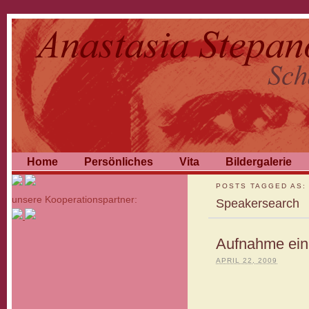
Home
Persönliches
Vita
Bildergalerie
POSTS TAGGED AS:
unsere Kooperationspartner:
Speakersearch
Aufnahme ein
APRIL 22, 2009