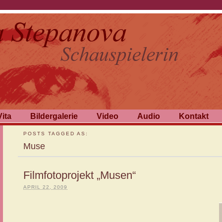
Vita
Bildergalerie
Video
Audio
Kontakt
POSTS TAGGED AS:
Muse
Filmfotoprojekt „Musen“
APRIL 22, 2009