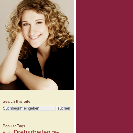
Search this Site
Popular Tags
Dreharbeiten
Audio
Film