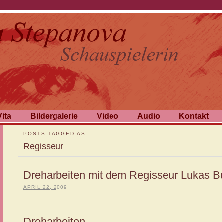
Vita
Bildergalerie
Video
Audio
Kontakt
POSTS TAGGED AS:
Regisseur
Dreharbeiten mit dem Regisseur Lukas B
APRIL 22, 2009
Dreharbeiten