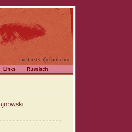
Links
Russisch
ujnowski