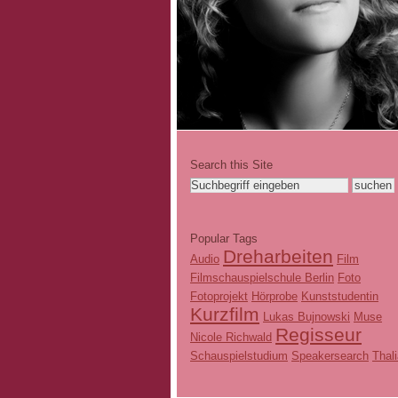
Search this Site
Popular Tags
Dreharbeiten
Audio
Film
Filmschauspielschule Berlin
Foto
Fotoprojekt
Hörprobe
Kunststudentin
Kurzfilm
Lukas Bujnowski
Muse
Regisseur
Nicole Richwald
Schauspielstudium
Speakersearch
Thal