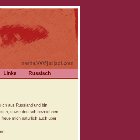
Links
Russisch
glich aus Russland und bin
isch, sowie deutsch bezeichnen.
 freue mich natürlich auch über
nen.