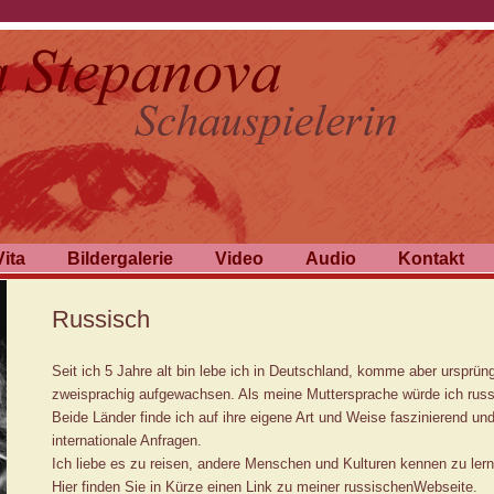
Vita
Bildergalerie
Video
Audio
Kontakt
Russisch
Seit ich 5 Jahre alt bin lebe ich in Deutschland, komme aber ursprün
zweisprachig aufgewachsen. Als meine Muttersprache würde ich russ
Beide Länder finde ich auf ihre eigene Art und Weise faszinierend und
internationale Anfragen.
Ich liebe es zu reisen, andere Menschen und Kulturen kennen zu ler
Hier finden Sie in Kürze einen Link zu meiner russischenWebseite.